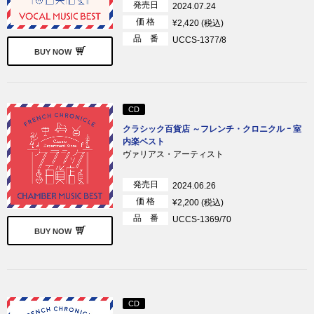
発売日
2024.07.24
価 格
¥2,420 (税込)
品 番
UCCS-1377/8
BUY NOW
CD
クラシック百貨店 ～フレンチ・クロニクル ｰ 室
内楽ベスト
ヴァリアス・アーティスト
発売日
2024.06.26
価 格
¥2,200 (税込)
品 番
UCCS-1369/70
BUY NOW
CD