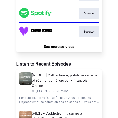
Écouter
Écouter
See more services
Listen to Recent Episodes
[REDIFF] Maltraitance, polytoxicomanie,
et résilience héroïque ! - François
Creton
Aug 06 2026 • 61 mins
Pendant tout le mois d’août, nous vous proposons de
(re)découvrir une sélection des épisodes qui vous ont
le plus marqués, inspirés et accompagnés. Des
témoignages forts, des échanges éclairants et des clés
S4E18 - L'addiction: la survie à
de réflexion toujours aussi actuelles. Que vous soyez