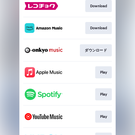
Download
Download
ダウンロード
Play
Play
Play