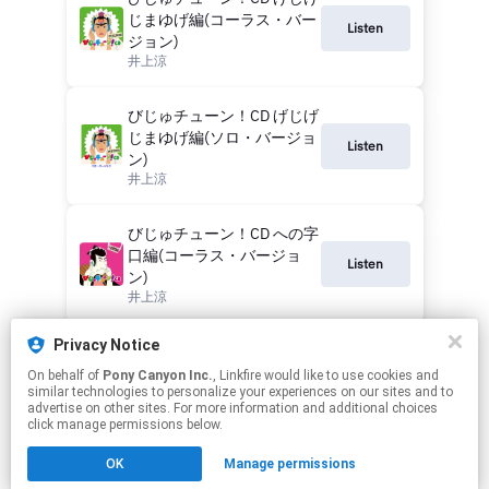
じまゆげ編(コーラス・バー
Listen
ジョン)
井上涼
びじゅチューン！CD げじげ
じまゆげ編(ソロ・バージョ
Listen
ン)
井上涼
びじゅチューン！CD への字
口編(コーラス・バージョ
Listen
ン)
井上涼
Privacy Notice
びじゅチューン！CD への字
Listen
口編(ソロ・バージョン)
On behalf of
Pony Canyon Inc.
, Linkfire would like to use cookies and
similar technologies to personalize your experiences on our sites and to
井上涼
advertise on other sites. For more information and additional choices
click manage permissions below.
This page may contain affiliate links.
OK
Manage permissions
By using this service, you agree to the use of cookies.