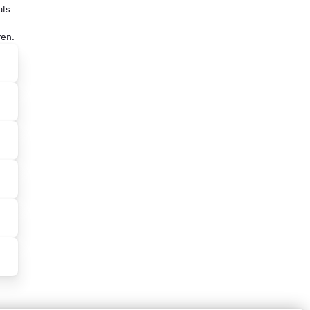
als
ren.