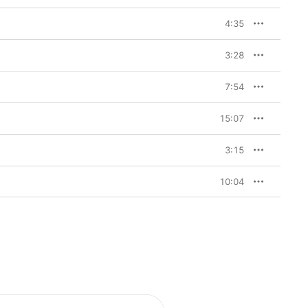
4:35
3:28
7:54
15:07
3:15
10:04