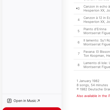
Canzon in echo à
3
Hesperion XX
,
Jo
Canzon à 12 in E
4
Hesperion XX
,
Jo
Pianto d'Erinna
5
Montserrat Figue
Il lamento: Su'l 
6
Montserrat Figue
Pavana: El Bisson
7
Ton Koopman
,
He
Lamento di Iole: 
8
Montserrat Figue
1 January 1982

8 songs, 54 minutes

℗ 1982 Deutsche Gr
Also available in the 
Open in Music