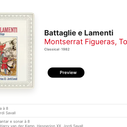
Battaglie e Lamenti
Montserrat Figueras
,
T
Classical · 1982
Preview
ia à 8
rdi Savall
cantar e sonar à 8
Harry van der Kamp
,
Hesperion XX
,
Jordi Savall