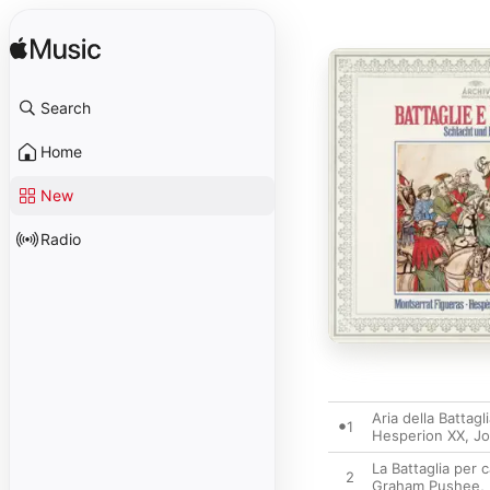
Search
Home
New
Radio
Aria della Battagl
1
Hesperion XX
,
Jo
La Battaglia per 
2
Graham Pushee
,