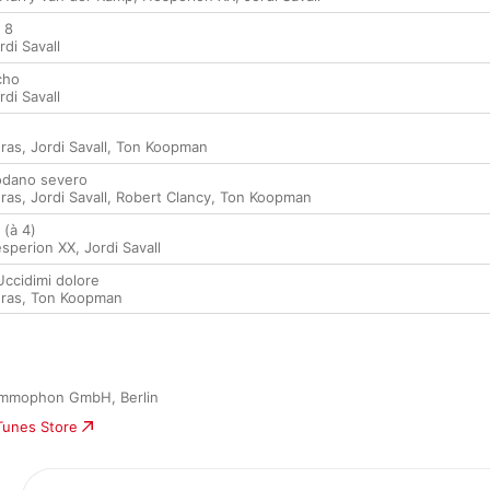
 8
rdi Savall
cho
rdi Savall
ras
,
Jordi Savall
,
Ton Koopman
Rodano severo
ras
,
Jordi Savall
,
Robert Clancy
,
Ton Koopman
 (à 4)
sperion XX
,
Jordi Savall
Uccidimi dolore
ras
,
Ton Koopman
ammophon GmbH, Berlin
iTunes Store