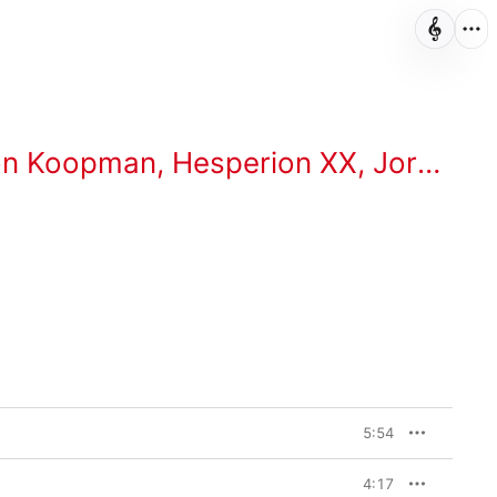
on Koopman
,
Hesperion XX
,
Jordi Savall
5:54
4:17