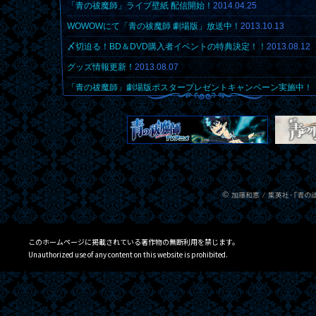
「青の祓魔師」ライブ壁紙 配信開始！
2014.04.25
WOWOWにて「青の祓魔師 劇場版」放送中！
2013.10.13
〆切迫る！BD＆DVD購入者イベントの特典決定！！
2013.08.12
グッズ情報更新！
2013.08.07
「青の祓魔師」劇場版ポスタープレゼントキャンペーン実施中！
2013.07.02
貴重なコラボ色紙を抽選で1名様にプレゼント！
2013.07.01
これをみておさらいしよう！「青の祓魔師」劇場版ダイジェスト
ー公開！
2013.06.21
Blu-ray&DVD店舗別購入特典完成イラスト更新
2013.06.18
BD&DVD TVスポット キャラクターバージョン公開！
2013.06.08
「青の祓魔師 Plugless」ジャケット公開＆試聴スタート！
2013.0
このホームページに掲載されている著作物の無断利用を禁じます。
Unauthorized use of any content on this website is prohibited.