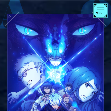
青
の
祓
魔
師
終
夜
NEWS
篇
ON AIR
STORY
MOVIE