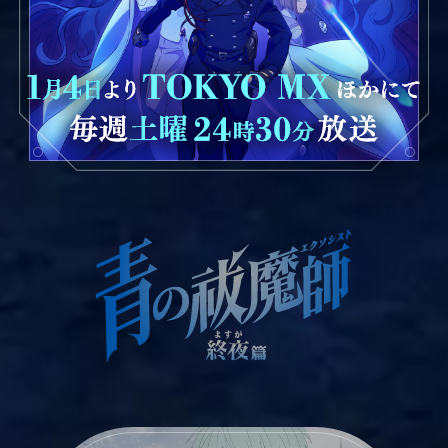
INTRODUCTION
CHARACTER
STAFF&CAST
MUSIC
SOUNDTRACK
Blu-ray&DVD
SPECIAL