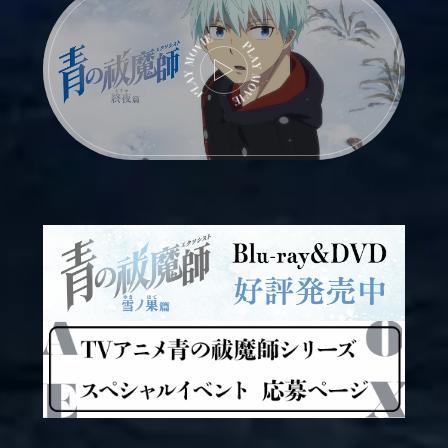
OFFICIAL
O
O
O
P
L
F
F
F
A
Y
F
F
F
M
島根啓明結社篇
I
I
I
O
V
C
C
C
I
雪ノ果篇
I
I
I
E
A
A
A
L
L
L
X
I
T
N
I
S
K
T
T
A
O
G
K
R
A