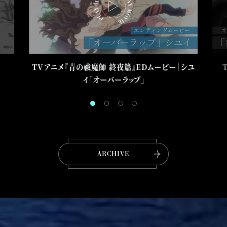
P
L
A
Y
M
O
TVアニメ『青の祓魔師 終夜篇』EDムービー｜シユ
V
イ「オーバーラップ」
I
E
ARCHIVE