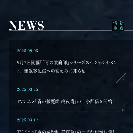
M
NEWS
報
新
着
情
2025.09.05
9月7日開催『「青の祓魔師」シリーズスペシャルイベン
ト』 無観客配信への変更のお知らせ
2025.03.25
TVアニメ『青の祓魔師 終夜篇』の一挙配信を開始！
2025.03.17
TVアニメ『青の祓魔師 終夜篇』の一挙配信が決定！