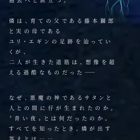
過去へと旅立つ。
燐は、育ての父である藤本獅郎
と実の母である
ユリ・エギンの足跡を辿ってい
くが、
二人が生きた道筋は、想像を超
える過酷なものだった――
なぜ、悪魔の神であるサタンと
人との間に仔が生まれたのか。
〝青い夜〟とは何だったのか。
すべてを知ったとき、燐が出す
答えとは……。