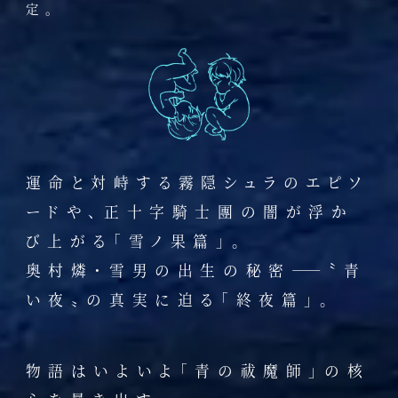
定。
運命と対峙する霧隠シュラのエピソ
ードや、正十字騎士團の闇が浮か
び上がる「雪ノ果篇」。
奥村燐・雪男の出生の秘密――〝青
い夜〟の真実に迫る「終夜篇」。
物語はいよいよ「青の祓魔師」の核