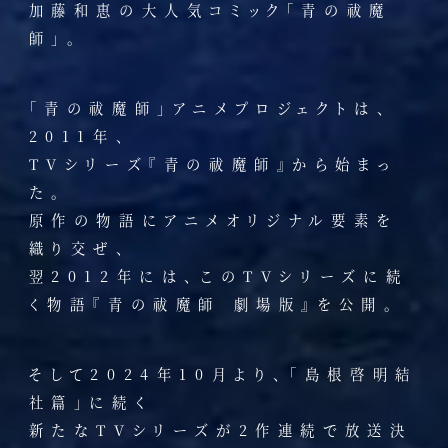
加藤和恵の大人気コミック「青の祓魔
師」。
「青の祓魔師」アニメプロジェクトは、
2011年、
TVシリーズ『青の祓魔師』から始まっ
た。
原作の物語にアニメオリジナル要素を
織り交ぜ、
翌2012年には、このTVシリーズに続
く物語『青の祓魔師 劇場版』を公開。
そして2024年10月より、「島根啓明結
社篇」に続く
新たなTVシリーズが2作連続で放送決