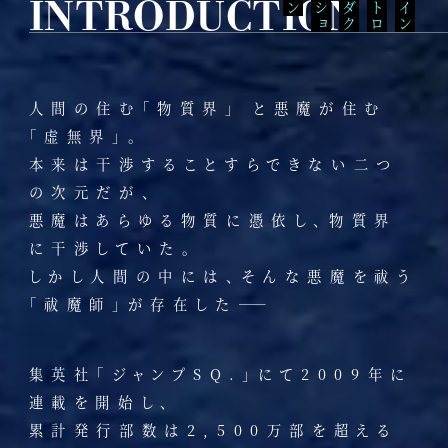
INTRODUCTION
ン
ダ
ク
シ
ョ
ロ
イ
ン
ト
人間の住む「物質界」 と悪魔が住む
「虚無界」。
本来は干渉することすらできない二つ
の次元だが、
悪魔はあらゆる物質に憑依し、物質界
に干渉していた。
しかし人間の中には、そんな悪魔を祓う
「祓魔師」が存在した――
集英社「ジャンプSQ.」にて2009年に
連載を開始し、
累計発行部数は2,500万部を超える