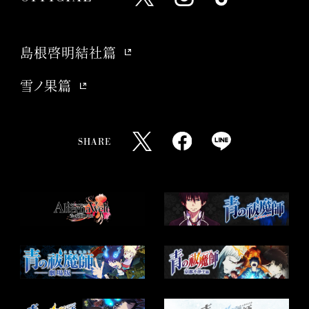
O
O
O
F
F
F
F
F
F
島根啓明結社篇
I
I
I
C
C
C
雪ノ果篇
I
I
I
A
A
A
L
L
L
SHARE
X
I
T
T
F
L
N
I
w
a
I
S
K
i
c
N
T
T
t
e
E
A
O
t
b
s
G
K
e
o
h
R
r
o
a
A
s
k
r
M
h
s
e
a
h