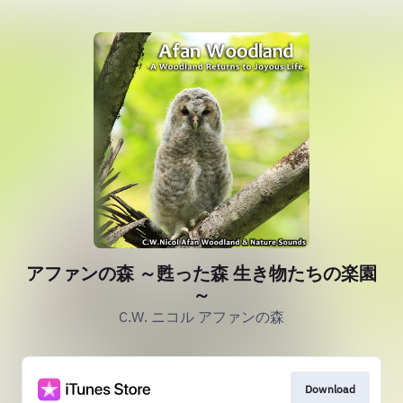
アファンの森 ～甦った森 生き物たちの楽園
～
C.W. ニコル アファンの森
Download