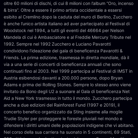
oltre 60 milioni di dischi, di cui 8 milioni con l’album “Oro, incenso
& birra”. Oltre a essere il primo artista occidentale a essersi
esibito al Cremlino dopo la caduta del muro di Berlino, Zucchero
è anche l’unico artista italiano ad aver partecipato al Festival di
Woodstock nel 1994, a tutti gli eventi del 46664 per Nelson
Mandela di cui è Ambasciatore e al Freddie Mercury Tribute nel
1992. Sempre nel 1992 Zucchero e Luciano Pavarotti
condividono l’ideazione del gala di beneficenza Pavarotti &
Friends. La prima edizione, trasmessa in diretta mondiale, dà il
via a una serie di concerti di beneficenza annuali che sono
continuati fino al 2003. Nel 1999 partecipa al Festival di IMST in
Austria esibendosi davanti a 200.000 persone, dopo Bryan
Adams e prima dei Rolling Stones. Sempre lo stesso anno viene
invitato da Bono degli U2 a suonare al Gala di beneficenza Net
Aid a New York trasmesso in tutto il mondo. Zucchero partecipa
anche a due edizioni del Rainforest Fund (1997 e 2019), il
concerto benefico organizzato da Sting insieme alla moglie
Trudie Styler per proteggere le foreste pluviali nel mondo e
difendere i diritti umani delle popolazioni indigene che vi abitano.
Nel corso della sua carriera ha suonato in 5 continenti, 69 Stati,