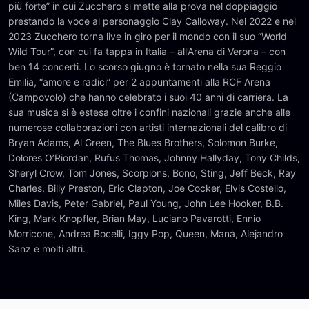
più forte” in cui Zucchero si mette alla prova nel doppiaggio
prestando la voce al personaggio Clay Calloway. Nel 2022 e nel
2023 Zucchero torna live in giro per il mondo con il suo “World
Wild Tour”, con cui fa tappa in Italia – all’Arena di Verona – con
ben 14 concerti. Lo scorso giugno è tornato nella sua Reggio
Emilia, “amore e radici” per 2 appuntamenti alla RCF Arena
(Campovolo) che hanno celebrato i suoi 40 anni di carriera. La
sua musica si è estesa oltre i confini nazionali grazie anche alle
numerose collaborazioni con artisti internazionali del calibro di
Bryan Adams, Al Green, The Blues Brothers, Solomon Burke,
Dolores O’Riordan, Rufus Thomas, Johnny Hallyday, Tony Childs,
Sheryl Crow, Tom Jones, Scorpions, Bono, Sting, Jeff Beck, Ray
Charles, Billy Preston, Eric Clapton, Joe Cocker, Elvis Costello,
Miles Davis, Peter Gabriel, Paul Young, John Lee Hooker, B.B.
King, Mark Knopfler, Brian May, Luciano Pavarotti, Ennio
Morricone, Andrea Bocelli, Iggy Pop, Queen, Manà, Alejandro
Sanz e molti altri.