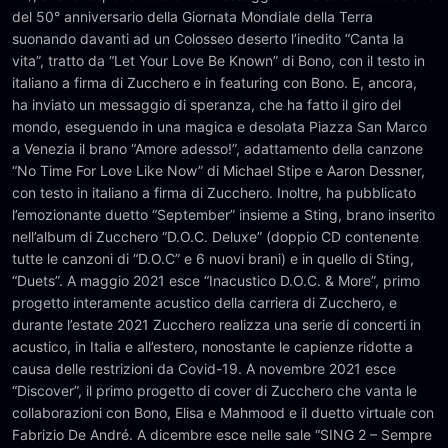
del 50° anniversario della Giornata Mondiale della Terra
suonando davanti ad un Colosseo deserto l’inedito “Canta la
vita”, tratto da “Let Your Love Be Known” di Bono, con il testo in
italiano a firma di Zucchero e in featuring con Bono. E, ancora,
ha inviato un messaggio di speranza, che ha fatto il giro del
mondo, eseguendo in una magica e desolata Piazza San Marco
a Venezia il brano “Amore adesso!”, adattamento della canzone
“No Time For Love Like Now” di Michael Stipe e Aaron Dessner,
con testo in italiano a firma di Zucchero. Inoltre, ha pubblicato
l’emozionante duetto “September” insieme a Sting, brano inserito
nell’album di Zucchero “D.O.C. Deluxe” (doppio CD contenente
tutte le canzoni di “D.O.C” e 6 nuovi brani) e in quello di Sting,
“Duets”. A maggio 2021 esce “Inacustico D.O.C. & More”, primo
progetto interamente acustico della carriera di Zucchero, e
durante l’estate 2021 Zucchero realizza una serie di concerti in
acustico, in Italia e all’estero, nonostante le capienze ridotte a
causa delle restrizioni da Covid-19. A novembre 2021 esce
“Discover”, il primo progetto di cover di Zucchero che vanta le
collaborazioni con Bono, Elisa e Mahmood e il duetto virtuale con
Fabrizio De André. A dicembre esce nelle sale “SING 2 – Sempre