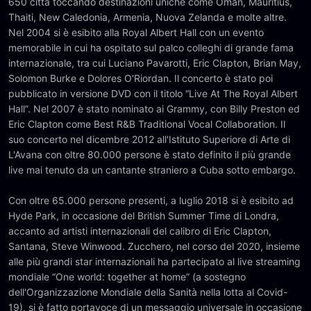
650 città toccando destinazioni uniche come Oman, Mauritius,
Thaiti, New Caledonia, Armenia, Nuova Zelanda e molte altre.
Nel 2004 si è esibito alla Royal Albert Hall con un evento
memorabile in cui ha ospitato sul palco colleghi di grande fama
internazionale, tra cui Luciano Pavarotti, Eric Clapton, Brian May,
Solomon Burke e Dolores O'Riordan. Il concerto è stato poi
pubblicato in versione DVD con il titolo “Live At The Royal Albert
Hall”. Nel 2007 è stato nominato ai Grammy, con Billy Preston ed
Eric Clapton come Best R&B Traditional Vocal Collaboration. Il
suo concerto nel dicembre 2012 all'Istituto Superiore di Arte di
L'Avana con oltre 80.000 persone è stato definito il più grande
live mai tenuto da un cantante straniero a Cuba sotto embargo.
Con oltre 65.000 persone presenti, a luglio 2018 si è esibito ad
Hyde Park, in occasione del British Summer Time di Londra,
accanto ad artisti internazionali del calibro di Eric Clapton,
Santana, Steve Winwood. Zucchero, nel corso del 2020, insieme
alle più grandi star internazionali ha partecipato al live streaming
mondiale “One world: together at home” (a sostegno
dell'Organizzazione Mondiale della Sanità nella lotta al Covid-
19), si è fatto portavoce di un messaggio universale in occasione