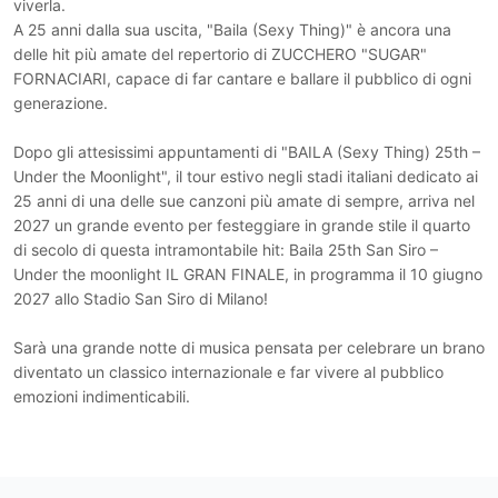
viverla.
v
A 25 anni dalla sua uscita, "Baila (Sexy Thing)" è ancora una
delle hit più amate del repertorio di ZUCCHERO "SUGAR"
e
FORNACIARI, capace di far cantare e ballare il pubblico di ogni
t
generazione.
e
c
Dopo gli attesissimi appuntamenti di "BAILA (Sexy Thing) 25th –
h
Under the Moonlight", il tour estivo negli stadi italiani dedicato ai
n
25 anni di una delle sue canzoni più amate di sempre, arriva nel
2027 un grande evento per festeggiare in grande stile il quarto
o
di secolo di questa intramontabile hit: Baila 25th San Siro –
l
Under the moonlight IL GRAN FINALE, in programma il 10 giugno
o
2027 allo Stadio San Siro di Milano!
g
y
Sarà una grande notte di musica pensata per celebrare un brano
diventato un classico internazionale e far vivere al pubblico
.
emozioni indimenticabili.