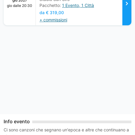
giu 2027
c
Pacchetto:
1 Evento, 1 Città
gio dalle 20:30
c
da € 319,00
e
+ commissioni
s
s
i
b
l
e
t
o
a
s
s
i
s
Info evento
t
Ci sono canzoni che segnano un'epoca e altre che continuano a
i