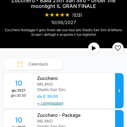
Zucchero - Baila 25th San Siro - Under the
r
moonlight IL GRAN FINALE
i
(918)
s
10/06/2027
n
Zucchero festeggia il gran finale del suo tour allo Stadio San Siro di Milano.
o
Scopri i dettagli e acquista il tuo biglietto!
t
c
o
m
Calendario
p
l
Zucchero
10
e
MILANO
Stadio San Siro
giu 2027
t
gio 20:30
da € 39,00
e
+ commissioni
l
y
Zucchero - Package
10
a
MILANO
Stadio San Siro