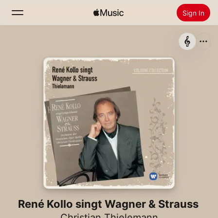
Sign In
Search
Home
New
Install Apple Music
Radio
René Kollo singt Wagner & Strauss
Christian Thielemann