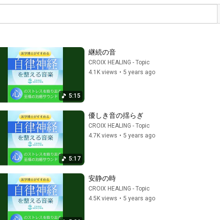
継続の音
CROIX HEALING - Topic
4.1K views
•
5 years ago
5:15
優しき音の揺らぎ
CROIX HEALING - Topic
4.7K views
•
5 years ago
5:17
安静の時
CROIX HEALING - Topic
4.5K views
•
5 years ago