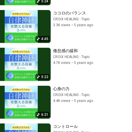
5:24
ココロのバランス
CROIX HEALING - Topic
3.3K views
•
5 years ago
4:45
倦怠感の緩和
CROIX HEALING - Topic
4.7K views
•
5 years ago
5:22
心身の力
CROIX HEALING - Topic
4.4K views
•
5 years ago
6:21
コントロール