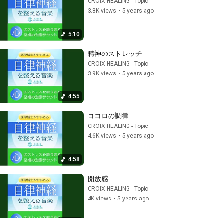
CROIX HEALING - Topic
3.8K views
•
5 years ago
5:10
精神のストレッチ
CROIX HEALING - Topic
3.9K views
•
5 years ago
4:55
ココロの調律
CROIX HEALING - Topic
4.6K views
•
5 years ago
4:58
開放感
CROIX HEALING - Topic
4K views
•
5 years ago