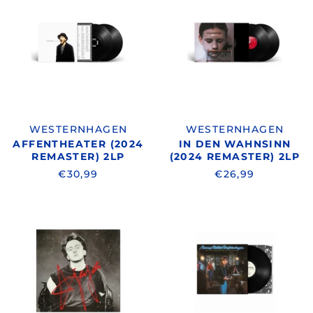
AFFENTHEATER
IN
(2024
DEN
REMASTER)
WAHNSINN
2LP
(2024
REMASTER)
2LP
WESTERNHAGEN
WESTERNHAGEN
AFFENTHEATER (2024
IN DEN WAHNSINN
REMASTER) 2LP
(2024 REMASTER) 2LP
€30,99
€26,99
WESTERNHAGEN
WESTERNHA
/
/
JA
MIT
JA
PFEFFERMIN
(2024
BIN
REMASTER)
ICH
1LP
DEIN
PRINZ
2LP