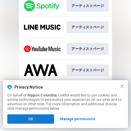
アーティストページ
アーティストページ
アーティストページ
アーティストページ
This page may contain affiliate links.
Privacy Notice
By using this service, you agree to the use of cookies.
On behalf of
Nippon Columbia
, Linkfire would like to use cookies and
Click here
to manage your permissions.
similar technologies to personalize your experiences on our sites and to
advertise on other sites. For more information and additional choices
click manage permissions below.
OK
Manage permissions