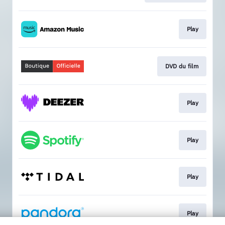
Play
DVD du film
Play
Play
Play
Play