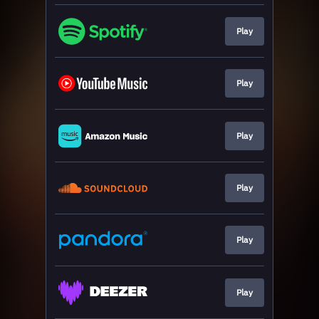
Play
Play
Play
Play
Play
Play