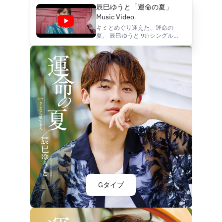
辰巳ゆうと「運命の夏」
Music Video
キミとめぐり逢えた、運命の
夏。 辰巳ゆうと 9thシングル
「運命の夏」（A/B/Cタイプ）
2025年1月29日発売 【Aタイ
プ】 1.運命の夏 作詩：売野雅
勇 作曲：幸 耕平 編曲：萩
田光雄 2.どうして泣きたいくら
い好きなんだろう 作詩：松井
五郎 作曲：幸 耕平 編曲：
萩田光雄 3.運命の夏（オリジ
ナル･カラオケ） 4.どうして泣
きたいくらい好きなんだろう
（オリジナル･カラオケ）
VICL-37757 ¥1,500（税込）
https://www.jvcmusic.co.jp/-/D...
Gタイプ