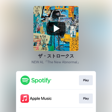
ザ・ストロークス
NEW AL『The New Abnormal』
Play
Play