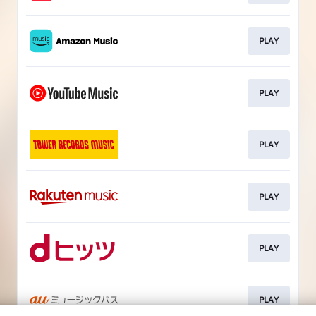
PLAY
PLAY
PLAY
PLAY
PLAY
PLAY