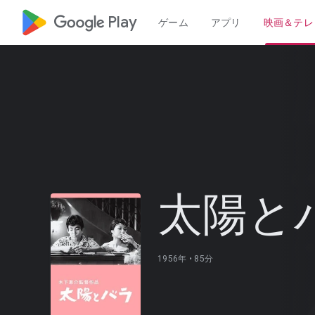
google_logo Play
ゲーム
アプリ
映画＆テレ
太陽と
1956年 •
85分