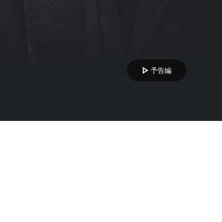
play_arrow
予告編
年の日活作品「太陽の季節」に代表される太陽族、愚連隊などの流行や神