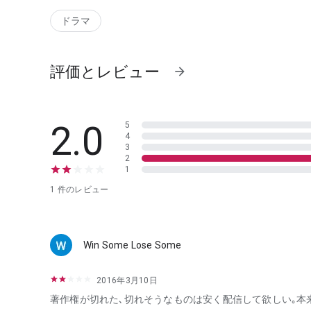
ドラマ
評価とレビュー
arrow_forward
2.0
5
4
3
2
1
1 件のレビュー
Win Some Lose Some
2016年3月10日
著作権が切れた､切れそうなものは安く配信して欲しい｡本