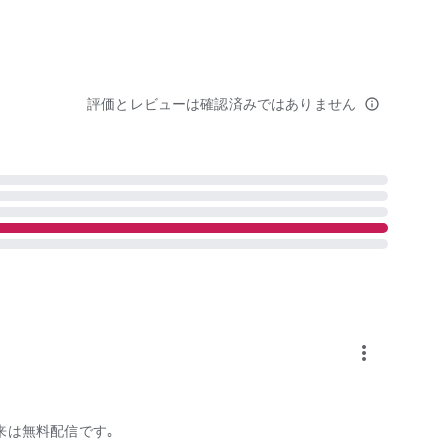
評価とレビューは確認済みではありません
info_outline
more_vert
来は無料配信です｡