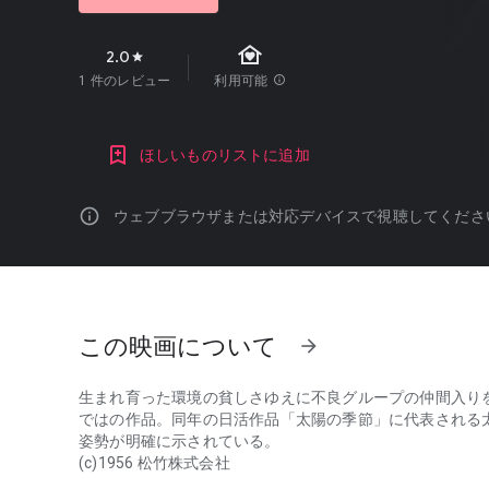
family_home
2.0
star
1 件のレビュー
利用可能
info
ほしいものリストに追加
info
ウェブブラウザまたは対応デバイスで視聴してくださ
この映画について
arrow_forward
生まれ育った環境の貧しさゆえに不良グループの仲間入り
ではの作品。同年の日活作品「太陽の季節」に代表される
姿勢が明確に示されている。
(c)1956 松竹株式会社
生まれ育った環境の貧しさゆえに不良グループの仲間入りを