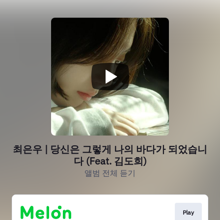
최은우 | 당신은 그렇게 나의 바다가 되었습니
다 (Feat. 김도희)
앨범 전체 듣기
Play