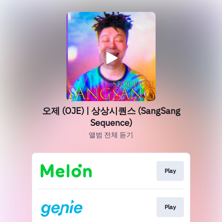
오제 (OJE) | 상상시퀀스 (SangSang
Sequence)
앨범 전체 듣기
Play
Play