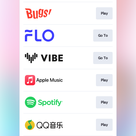
Play
Go To
Go To
Play
Play
Play