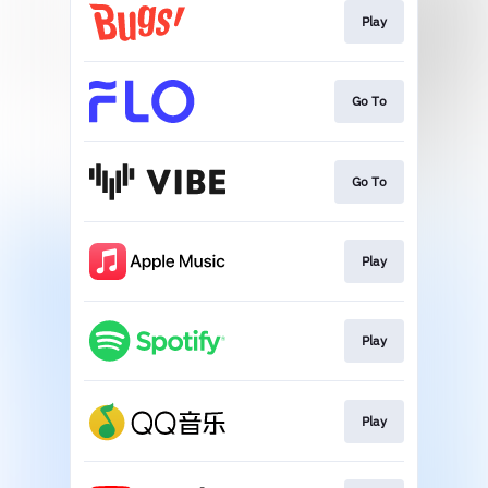
Play
Go To
Go To
Play
Play
Play