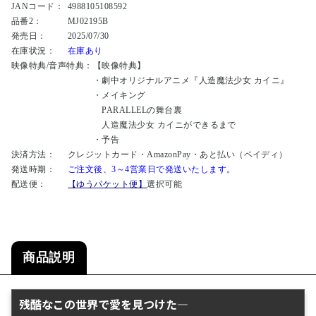
JANコード：
4988105108592
品番2：
MJ02195B
発売日：
2025/07/30
在庫状況：
在庫あり
映像特典/音声特典：
【映像特典】
・劇中オリジナルアニメ『人造魔法少女 カイニ』
・メイキング
PARALLELの舞台裏
人造魔法少女 カイニができるまで
・予告
決済方法：
クレジットカード・AmazonPay・あと払い（ペイディ）
発送時期：
ご注文後、3～4営業日で発送いたします。
配送便：
【ゆうパケット便】
選択可能
商品説明
残酷なこの世界で愛を見つけた―