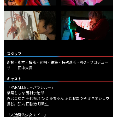
スタッフ
監督・脚本・撮影・照明・編集・特殊造形・VFX・プロデュー
サー：田中大貴
キャスト
「PARALLEL －パラレル－」
楢葉ももな 芳村宗治郎
菅沢こゆき 十代修介 ひと:みちゃん ふじおあつや ミネオショウ
長谷川弘 村田啓治 灯敦生
「人造魔法少女 カイニ」