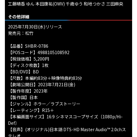
工藤晴香 ゆん 本田康祐(OWV) 千歳ゆう 和地つかさ 三田麻央
その他詳細
2025年7月30日(水)リリース
発売元：松竹
【品番】SHBR-0786
【POSコード】4988105108592
【税抜価格】5,200円
【ディスク枚数】1枚
【BD/DVD】BD
【尺数】本編約83分＋映像特典約83分
【劇場公開日】2023年7月21日(金)
【製作年度】2023年
【製作国】日本
【ジャンル】ホラー／ラブストーリー
【レーティング】R15＋
【本編画面サイズ】16:9 シネマスコープサイズ〔1080p/Hi-
Def〕
【音声】(オリジナル)日本語 DTS-HD Master Audio™ 2.0chス
テレオ