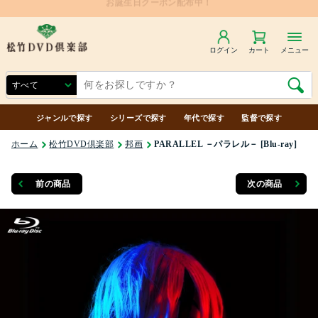
ログイン
カート
メニュー
ジャンルで探す
シリーズで探す
年代で探す
監督で探す
ホーム
松竹DVD倶楽部
邦画
PARALLEL －パラレル－ [Blu-ray]
前の商品
次の商品