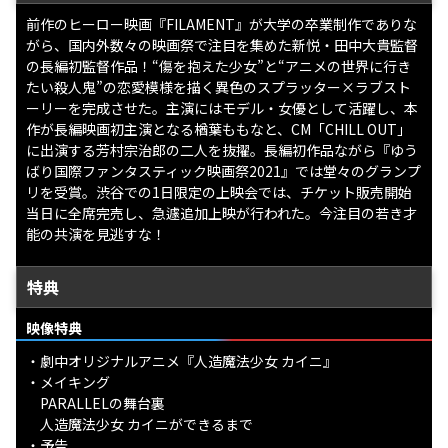
前作のヒーロー映画『FILAMENT』が大学の卒業制作でありな
がら、国内外数々の映画祭で注目を集めた新悦・田中大貴監督
の長編初監督作品！“傷を抱えた少女”と“アニメの世界に行き
たい殺人鬼”の恋愛模様を描く異色のスプラッター×ラブスト
ーリーを完成させた。主演にはモデル・女優として活躍し、本
作が長編映画初主演となる楢葉ももなと、CM「CHILL OUT」
に出演する芳村宗治郎の二人を抜擢。長編初作品ながら『ゆう
ばり国際ファンタスティック映画祭2021』では堂々のグランプ
リを受賞。渋谷での1日限定の上映会では、チケット販売開始
当日に全席完売し、急遽追加上映が行われた。今注目の若き才
能の共演を見逃すな！
特典
映像特典
・劇中オリジナルアニメ『人造魔法少女 カイニ』
・メイキング
PARALLELの舞台裏
人造魔法少女 カイニができるまで
・予告