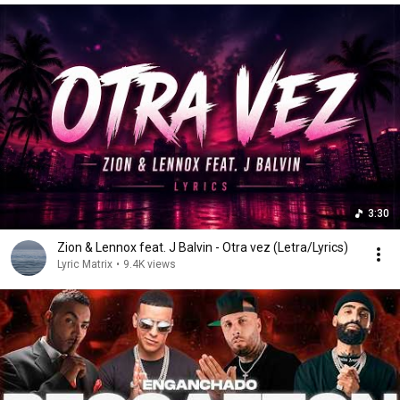
3:30
Zion & Lennox feat. J Balvin - Otra vez (Letra/Lyrics)
Lyric Matrix
•
9.4K views