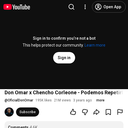
Open App
Sign in to confirm you’re not a bot
This helps protect our community.
Learn more
Sign in
Don Omar x Chencho Corleone - Podemos Repetirlo [
@
OficialDonOmar
195K likes
21M views
3 years ago
more
Subscribe
Comments
4.6K