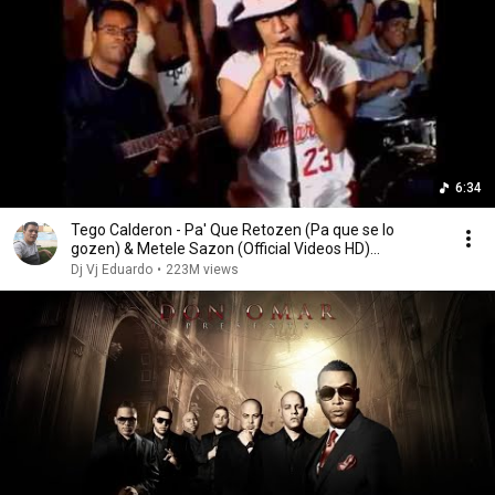
6:34
Tego Calderon - Pa' Que Retozen (Pa que se lo
gozen) & Metele Sazon (Official Videos HD)
Reggaeton
Dj Vj Eduardo
•
223M views