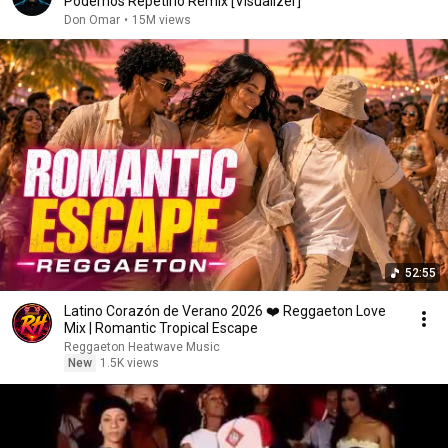
Podemos Repetirlo Remix [Visualizer]
Don Omar
•
15M views
52:55
Latino Corazón de Verano 2026 ❤️ Reggaeton Love
Mix | Romantic Tropical Escape
Reggaeton Heatwave Music
New
1.5K views