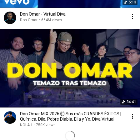
5:13
Don Omar - Virtual Diva
Don Omar
•
664M views
34:41
Don Omar MIX 2026 🤯 Sus más GRANDES ÉXITOS |
Química, Dile, Pobre Diabla, Ella y Yo, Diva Virtual
NOLAH
•
750K views