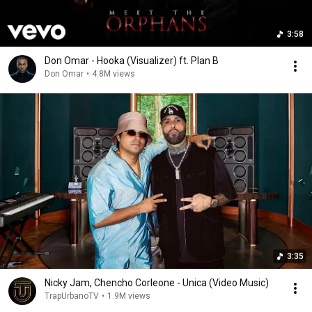
3:58
Don Omar - Hooka (Visualizer) ft. Plan B
Don Omar
•
4.8M views
3:35
Nicky Jam, Chencho Corleone - Unica (Video Music)
TrapUrbanoTV
•
1.9M views