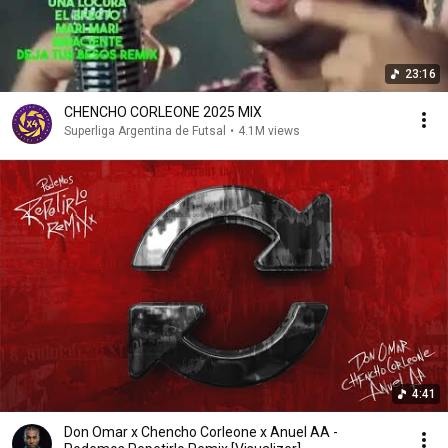
23:16
CHENCHO CORLEONE 2025 MIX
Superliga Argentina de Futsal
•
4.1M views
4:41
Don Omar x Chencho Corleone x Anuel AA -