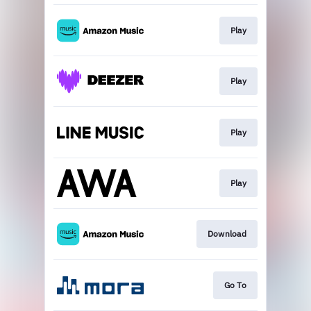
Play
Play
Play
Play
Download
Go To