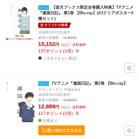
【楽天ブックス限定全巻購入特典】TVアニメ
『違国日記』 第1巻 【Blu-ray】(A3クリアポスター2
種セット)
オリジナル特典
2026年04月22日発売
参考小売価格：
15,950円
15,152
円
(税込)
送料無料
137
ポイント
1倍
ご注文できない商品*
TVアニメ『違国日記』 第2巻 【Blu-ray】
ヤマシタトモコ, 沢城みゆき
2026年06月24日発売
参考小売価格：
15,950円
12,889
円
(税込)
送料無料
117
ポイント
1倍
在庫あり