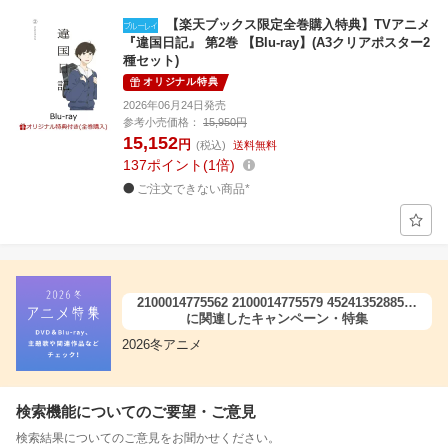
【楽天ブックス限定全巻購入特典】TVアニメ
『違国日記』 第2巻 【Blu-ray】(A3クリアポスター2
種セット)
オリジナル特典
2026年06月24日発売
参考小売価格：
15,950円
15,152
円
(税込)
送料無料
137
ポイント
1倍
ご注文できない商品*
2100014775562 2100014775579 4524135288561
4524135288578
に関連したキャンペーン・特集
2026冬アニメ
検索機能についてのご要望・ご意見
検索結果についてのご意見をお聞かせください。