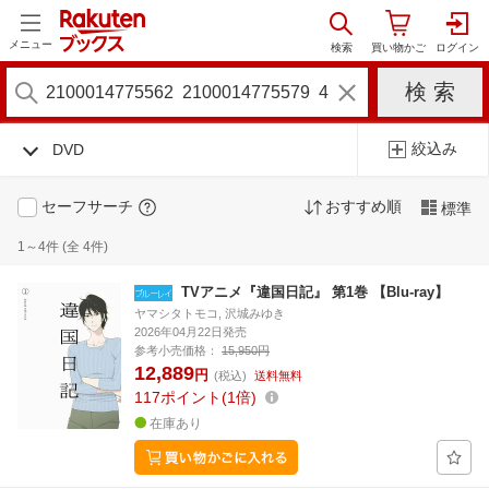
メニュー
絞込み
DVD
セーフサーチ
おすすめ順
標準
1～4件 (全 4件)
TVアニメ『違国日記』 第1巻 【Blu-ray】
ヤマシタトモコ, 沢城みゆき
2026年04月22日発売
参考小売価格：
15,950円
12,889
円
(税込)
送料無料
117
ポイント
1倍
在庫あり