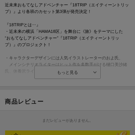
2 2026年2月22日（日）開場開演時刻未定
近未来おもてなしアドベンチャー『18TRIP（エイティーントリッ
※特典・仕様は予告なく変更となる場合がございます。
3 2026年2月22日（日）開場開演時刻未定
プ）』より各班のカセット第3弾が発売決定！
場所：パシフィコ横浜
『18TRIPとは‥』
〈対象店舗〉
・近未来の横浜「HAMA18区」を舞台に《旅》をテーマにした
きゃにめ
“おもてなしアドベンチャー”『18TRIP（エイティーントリッ
全国アニメイト（通販含む）
プ）』のプロジェクト！
ゲーマーズ全店（オンラインショップ含む）※ゲーマーズ池袋Bo
okstore、金沢ゲーマーズは対象外となります。
・キャラクターデザインには人気イラストレーターのおよ氏、
楽天ブックス
メインシナリオライターはヒット作を多数手がける樋口美沙緒
タワーレコードオンライン
氏、休養沢ライチ氏が担当！
Joshin webショップ
ソフマップ・アニメガ CD取扱店舗 / アキバ・ソフマップ
ーーーーーーーーーーーーーーーーーーーーーー
ステラワース店舗
□INTRODUCTION
ヨドバシカメラ(新宿西口本店、マルチメディアAkiba、マルチメ
New Trip Order!
商品レビュー
ディア横浜、マルチメディア川崎ルフロン、マルチメディア梅田)
誰もが旅に焦がれる近未来。
HMV店舗（HMV&BOOKS online / record shop各店は除く）
観光業の競争が熾烈を極めるJPNでは、
人気観光地は“独立観光特区”として活躍していた。
まだレビューがありません。
※各店『メールなどでのシリアルナンバーの発信』または『シリ
かつて有数の観光特区だったHAMA18区は、
アルナンバーが記載された応募券(紙）』でのお渡しになります。
今や落ちぶれてしまい見る影もない。