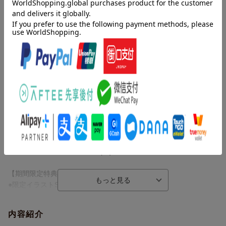
応募用シリアルナンバー
＜予約期間＞
2025/07/08(火) 00:00〜8/21（木）23:59まで
※予約期間終了後にご予約されても、「早期予約特典」はプレゼ
仕様情報
ントされません。ご注意ください。
※予告なく変更になる場合がございます。あらかじめご了承下さい。
カセット予約者対象『HAMAツアーズpresents “おもてなしライ
★仕様/封入特典
ブ” -Sparkle-』応募用シリアルナンバープレゼントキャンペーン
【仕様】
開催決定！
●キャラクターデザイン・およ描き下ろし 白光 琉衣、棗 夜鷹、夜
半 子タろ イラスト
「18TRIP Cassette」#10・#11・#12・#13を下記対象店舗にてご
●スマホでも聴こう！『NeSTREAM LIVE』アプリ用シリアルコー
予約(全額内金)の方に、2026年2月21日・2月22日開催のリアルイ
ド封入
ベント『HAMAツアーズpresents “おもてなしライブ” -Sparkle-』
※視聴期限 2029年8月17日(金)23:59まで
への応募用シリアルナンバーを差し上げます。
ぜひお早めにご予約ください♪
【期間限定特典】
●限定イラストSRカードプレゼントコード
〈対象イベント〉
(白光 琉衣／棗 夜鷹／夜半 子タろから1人選んでダウンロードで
HAMAツアーズpresents “おもてなしライブ” -Sparkle-
きます。)
開催日時：
内容紹介
※プレゼントコード入力期限 2027年8月18日(水) 23:59まで
1 2026年2月21日（土）開場開演時刻未定