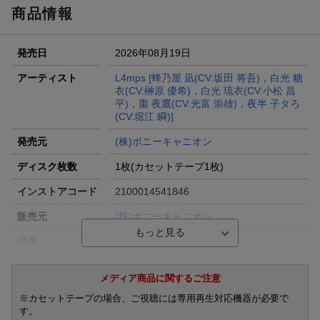
商品情報
発売日
2026年08月19日
アーティスト
L4mps [蜂乃屋 凪(CV:坂田 将吾)，白光 糖
衣(CV:榊原 優希)，白光 琉衣(CV:小松 昌
平)，棗 夜鷹(CV:光富 崇雄)，夜半 子タろ
(CV:堀江 瞬)]
発売元
(株)ポニーキャニオン
ディスク枚数
1枚(カセットテープ1枚)
インストアコード
2100014541846
販売元
(株)ポニーキャニオン
品番
PCTG-00313
洋題
18TRIP CASSETTE #13 `FUNNY DAY` -L4
メディア商品に関するご注意
MPS-
※カセットテープの場合、ご視聴には専用再生対応機器が必要で
す。