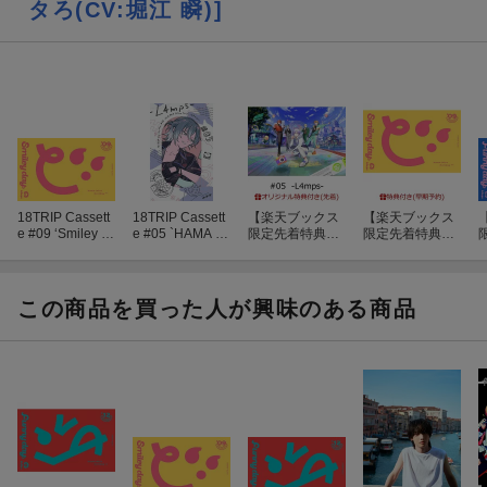
タろ(CV:堀江 瞬)]
申込受付期間 2025/07/08(火) 00:00〜2025/08/22(金) AM10:00
抽選結果発表 2025/08/28(木) 19:00
支払手続期間 2025/08/28(木) 19:00〜2025/08/31(日) 23:59
※詳しくは申し込みサイトをご覧ください。
〈対象商品〉
1
発売日：2026年5月20日(水)
18TRIP Cassett
18TRIP Cassett
【楽天ブックス
【楽天ブックス
タイトル：18TRIP Cassette #10 'Funny day' -R1ze-
e #09 ‘Smiley d
e #05 `HAMA Ni
限定先着特典
限定先着特典
ay’ -L4mps-【カ
ce Trip' -L4mps-
+先着特典】18T
+早期予約特
1
アーティスト：R1ze
セット】
【カセット】
RIP Cassette #0
典】18TRIP Cas
e
品番：PCTG-00310 ／ 価格：3,080円(税込)
5 `HAMA Nice T
sette #09 ‘Smile
y
rip' -L4mps-【カ
y day’ -L4mps-
この商品を買った人が興味のある商品
セット】(アクリ
【カセット】(ア
2
ルキーホルダー
クリルキーホル
(サイズ：42×54
ダー (約50mm×
発売日：2026年6月24日(水)
mm)+「L4mps
60mmサイズ予
タイトル：18TRIP Cassette #11 'Funny day' -Day2-
ファンミーティ
定)+応募用シリ
ング」応募用シ
アルナンバー)
アーティスト：Day2
リアルナンバー)
品番：PCTG-00311 ／ 価格：3,080円(税込)
3