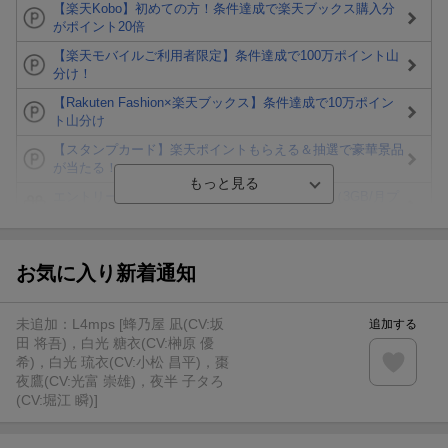
【楽天Kobo】初めての方！条件達成で楽天ブックス購入分
がポイント20倍
【楽天モバイルご利用者限定】条件達成で100万ポイント山
分け！
【Rakuten Fashion×楽天ブックス】条件達成で10万ポイン
ト山分け
【スタンプカード】楽天ポイントもらえる＆抽選で豪華景品
が当たる！
エントリー＆3,000円以上購入で無料データSIM（3GB/月プ
ラン）が当たる！
楽天モバイル紹介キャンペーンの拡散で300円OFFクーポン
進呈
お気に入り新着通知
条件達成で楽天限定・宝塚歌劇 宙組貸切公演ペアチケット
が当たる
未追加：
L4mps [蜂乃屋 凪(CV:坂
追加する
エントリー＆条件達成で『鬼滅の刃』オリジナルきんちゃく
田 将吾)，白光 糖衣(CV:榊原 優
袋が当たる！
希)，白光 琉衣(CV:小松 昌平)，棗
夜鷹(CV:光富 崇雄)，夜半 子タろ
【楽天24】日用品の楽天24と楽天ブックス買いまわりでク
(CV:堀江 瞬)]
ーポン★