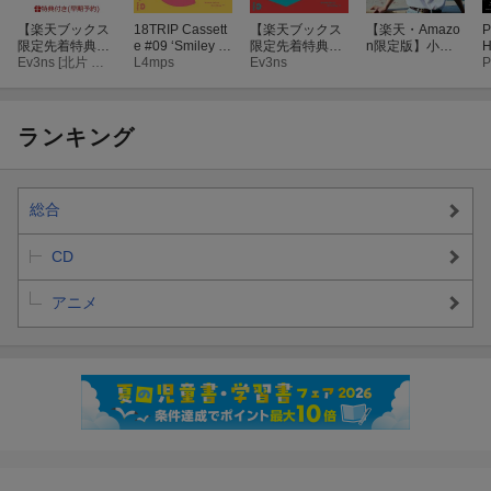
発売日：2026年7月15日(水)
【楽天ブックス
18TRIP Cassett
【楽天ブックス
【楽天・Amazo
P
タイトル：18TRIP Cassette #12 'Funny day' -Ev3ns-
限定先着特典
e #09 ‘Smiley d
限定先着特典】
n限定版】小林
H
アーティスト：Ev3ns
+早期予約特
Ev3ns [北片 來人(CV:石谷 春貴)，畔川 幾成(CV:堀金 蒼平)，夏焼 千弥(CV:梅田 修一朗)，木ノ内 太緒(CV:寺島 惇太)，百目鬼 潜(CV:矢田 悠祐)]
ay’ -L4mps-【カ
L4mps
18TRIP Cassett
Ev3ns
千晃デビュー10
B
P
典】18TRIP Cas
セット】
e #12 'Funny da
周年記念写真集
品番：PCTG-00312 ／ 価格：3,080円(税込)
sette #12 'Funny
y' -Ev3ns-【カセ
Chiamore メイ
day' -Ev3ns-
ット】(アクリル
キングDVD付き
【カセット】(ア
キーホルダー
限定表紙版販売
4
ランキング
クリルキーホル
(約50mm×60m
発売日：2026年8月19日(水)
ダー (約50mm×
mサイズ予定))
タイトル：18TRIP Cassette #13 'Funny day' -L4mps-
60mmサイズ予
定)+応募用シリ
アーティスト：L4mps
総合
アルナンバー)
品番：PCTG-00313 ／ 価格：3,080円(税込)
CD
アニメ