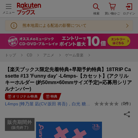
メニュー
熊本地震による配送の影響について
トップ
CD
アニメ
ゲーム音楽
【楽天ブックス限定先着特典+早期予約特典】18TRIP Ca
ssette #13 'Funny day' -L4mps-【カセット】(アクリル
キーホルダー (約50mm×60mmサイズ予定)+応募用シリア
ルナンバー)
オリジナル特典
特典
L4mps [蜂乃屋 凪(CV:坂田 将吾)，白光 糖衣(CV:榊原 優希)，白光 琉衣(CV:小松 昌平)，棗 夜鷹(CV:光富 崇雄)，夜半 子タろ(CV:堀江 瞬)]
（
0
件）
販売期間外
(販売終了)