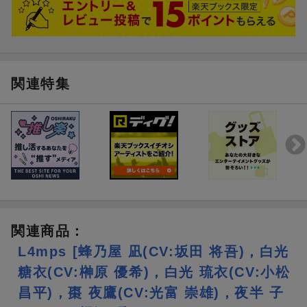
またお渡しの時期は法人ごと異なりますので対象店舗までお問い
生まれ育ったHAMAを愛する主人公は、幼なじみに
合わせください。
巻き込まれるまま観光業立て直しのため奮闘することに。
※通販での応募券配布期間は各法人異なりますので、各法人のHP
少し不思議なハプニングと、おもてなしに賭ける情熱。
をご確認下さい。
旅のパートナーは、誰にも言えない荷物を抱えた観光区長たち。
※シリアルナンバー/応募券は各店無くなり次第、配布終了となり
たくさんのできごとがカセットに吹き込まれ、
ます。
忘れられない旅の思い出に代わる。
関連特集
ーーーーーーーーーーーーーーーーーーーーーーー
〈ご予約・応募券のお渡しについて〉
※全額内金でのご予約受付となります。
※対象商品1点の予約購入につき、シリアルナンバーを1点お渡し
いたします。
※1シリアルナンバーにつき いずれか1公演 いずれか1券種 2枚ま
で となります。
※不正に入手したシリアルナンバーで申し込みされた場合、当選
権利をすべて無効とさせていただく場合がございます。
※応募用シリアルナンバーの譲渡や転売は禁止となります。
関連商品
：
※詳しくは対象店舗にお問い合わせください。
L4mps [蜂乃屋 凪(CV:坂田 将吾)，白光
糖衣(CV:榊原 優希)，白光 琉衣(CV:小松
〈配布・申込スケジュール〉
昌平)，棗 夜鷹(CV:光富 崇雄)，夜半 子
シリアルナンバー配布期間 2025/07/08(火) 00:00〜