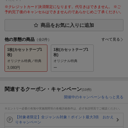
※クレジットカード決済限定になります。代引きはできません。 ※ご
予約完了後のキャンセルはできませんのであらかじめご了承ください。
商品をお気に入りに追加
他の形態の商品
すべて見る
（全
2
件）
1枚(カセットテープ1
1枚(カセットテープ1
枚)
枚)
オリジナル特典／特典
オリジナル特典
3,080
円
ー
関連するクーポン・キャンペーン
(10件)
開催中のキャンペーンをもっと見る
※エントリー必要の有無や実施期間等の各種詳細条件は、必ず各説明頁でご確認ください。
【対象者限定】全ジャンル対象！ポイント最大3倍 おかえ
りキャンペーン