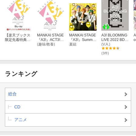
【楽天ブックス
MANKAI STAGE
MANKAI STAGE
A3! BLOOMING
A
限定先着特典】
『A3!』ACT3!
『A3!』Summer
LIVE 2022 BD B
o
MANKAI STAGE
〜SPRING & SU
(趣味/教養)
Troupe ひまわ
夏組
OX【初回生産限
(V.A.)
『A3!』ACT3!
MMER 2026〜
りと太陽
定版】【Blu-ra
〜SPRING & SU
【Blu-ray】
y】
(3件)
MMER 2026〜
【Blu-ray】(A5
アクリルプレー
ト)
ランキング
総合
CD
アニメ