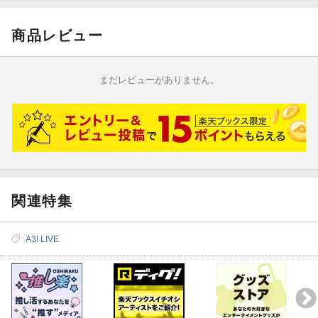
4. 『A3!』ボイスドラマ「第十一回公演ありがとう生配信 〜夏組
商品レビュー
回〜」
出演：皇 天馬(CV：江口拓也)、瑠璃川 幸(CV：土岐隼一)、向坂
椋(CV：山谷祥生)、斑鳩三角(CV：廣瀬大介)、三好一成(CV：赤
まだレビューがありません。
澤 燈)、兵頭九門(CV：畠中 祐)
5. ネバー・エンド・ワンダー(Instrumental)
6. もういい怪？(Instrumental)
7. タイトル未定(Instrumental)
関連特集
A3! LIVE