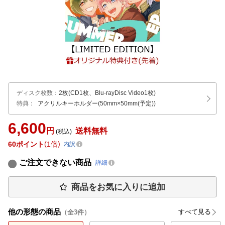
ディスク枚数
：
2枚(CD1枚、Blu-rayDisc Video1枚)
特典：
アクリルキーホルダー(50mm×50mm(予定))
6,600
円
送料無料
(税込)
60
ポイント
1倍
内訳
ご注文できない商品
詳細
商品をお気に入りに追加
他の形態の商品
すべて見る
（全
3
件）