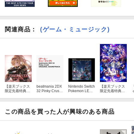
関連商品
：
(ゲーム・ミュージック)
【楽天ブックス
beatmania 2DX
Nintendo Switch
【楽天ブックス
限定先着特典】
32 Pinky Crush
Pokemon LEGE
限定先着特典】
THERMITE 〜G
ORIGINAL SOU
NDS Z-A+M次元
Fate/Grand Ord
W
RANBLUE FANT
NDTRACK
ラッシュ スーパ
er Original Soun
3
ASY〜 【初回仕
ーミュージッ
dtrack VIII【初回
様限定盤】(アナ
ク・コンプリー
仕様限定盤】(ジ
この商品を買った人が興味のある商品
ザージャケット)
ト
ャケットサイ
ズ イラストカ
ード(U-オルガマ
リー))