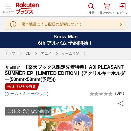
メニュー
熊本地震による配送の影響について
Snow Man
6th アルバム 予約開始！
トップ
CD
アニメ
ゲーム音楽
【楽天ブックス限定先着特典】A3! PLEASANT
初回限定
SUMMER EP【LIMITED EDITION】(アクリルキーホルダ
ー(50mm×50mm(予定)))
オリジナル特典
(ゲーム・ミュージック)
（
0
件）
ご注文できない商品