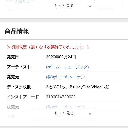
が当たる！
エントリー＆3,000円以上購入で無料データSIM（3GB/月プ
ラン）が当たる！
楽天モバイル紹介キャンペーンの拡散で300円OFFクーポン
進呈
商品情報
条件達成で楽天限定・宝塚歌劇 宙組貸切公演ペアチケット
が当たる
※初回限定（無くなり次第終了いたします。）
エントリー＆条件達成で『鬼滅の刃』オリジナルきんちゃく
袋が当たる！
発売日
2026年06月24日
【楽天24】日用品の楽天24と楽天ブックス買いまわりでク
アーティスト
(ゲーム・ミュージック)
ーポン★
発売元
(株)ポニーキャニオン
ディスク枚数
2枚(CD1枚、Blu-rayDisc Video1枚)
インストアコード
2100014789033
販売元
(株)ポニーキャニオン
品番
PCCG-2501
洋題
A3! PLEASANT SUMMER EP