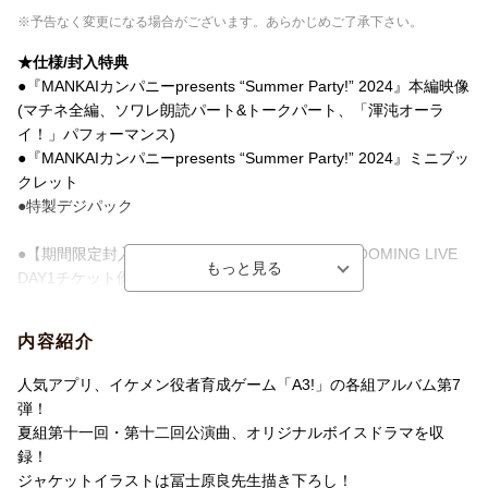
※予告なく変更になる場合がございます。あらかじめご了承下さい。
★仕様/封入特典
●『MANKAIカンパニーpresents “Summer Party!” 2024』本編映像
(マチネ全編、ソワレ朗読パート&トークパート、「渾沌オーラ
イ！」パフォーマンス)
●『MANKAIカンパニーpresents “Summer Party!” 2024』ミニブッ
クレット
●特製デジパック
●【期間限定封入】A3! 10th AnniversAry FULL BLOOMING LIVE
DAY1チケット優先販売申込券
▼A3! 10th AnniversAry FULL BLOOMING LIVE
日程：2027年4月3日（土）4日（日）
内容紹介
会場：横浜アリーナ
人気アプリ、イケメン役者育成ゲーム「A3!」の各組アルバム第7
※特典・仕様は予告なく変更となる場合がございます。
弾！
夏組第十一回・第十二回公演曲、オリジナルボイスドラマを収
録！
ジャケットイラストは冨士原良先生描き下ろし！