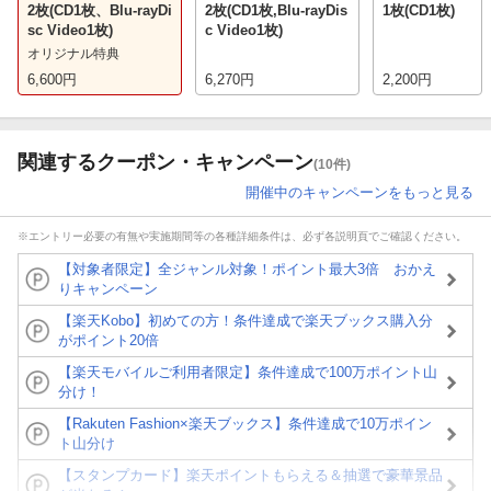
2枚(CD1枚、Blu-rayDi
2枚(CD1枚,Blu-rayDis
1枚(CD1枚)
sc Video1枚)
c Video1枚)
オリジナル特典
6,600
円
6,270
円
2,200
円
関連するクーポン・キャンペーン
(10件)
開催中のキャンペーンをもっと見る
※エントリー必要の有無や実施期間等の各種詳細条件は、必ず各説明頁でご確認ください。
【対象者限定】全ジャンル対象！ポイント最大3倍 おかえ
りキャンペーン
【楽天Kobo】初めての方！条件達成で楽天ブックス購入分
がポイント20倍
【楽天モバイルご利用者限定】条件達成で100万ポイント山
分け！
【Rakuten Fashion×楽天ブックス】条件達成で10万ポイン
ト山分け
【スタンプカード】楽天ポイントもらえる＆抽選で豪華景品