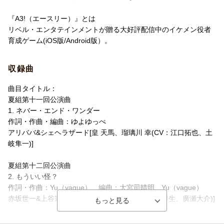
『A3!（エースリー）』とは
リベル・エンタテインメントが贈る大好評配信中のイケメン役者
育成ゲーム(iOS版/Android版）。
収録曲
曲目タイトル：
夏組第十一回公演曲
1. ネバー・エンド・ワンダー
作詞・作曲・編曲：ゆよゆっぺ
アリババ&シェヘラザード[皇 天馬、瑠璃川 幸(CV：江口拓也、土
岐隼一)]
夏組第十二回公演曲
2. もういい怪？
作詞・作曲：Yu（vague） 編曲：大宮司晴明、Yu（vague）
赤坂世一&上谷宗二[向坂 椋、斑鳩三角(CV：山谷祥生、廣瀬大介)]
3. タイトル未定