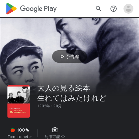
google_logo Play
search
help_outline
play_arrow
予告編
大人の見る絵本
生れてはみたけれど
1932年 •
90分
family_home
100%
Tomatometer
利用可能
info