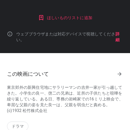
ほしいものリストに追加
info
ウェブブラウザまたは対応デバイスで視聴してくださ
詳
い。
細
この映画について
arrow_forward
東京郊外の新興住宅地にサラリーマンの吉井一家が引っ越して
きた。小学生の良一、啓二の兄弟は、近所の子供たちと喧嘩を
繰り返している。ある日、専務の岩崎家での16ミリ上映会で、
卑屈な父親の姿を見た良一は、父親を弱虫だと責める。
(c)1932 松竹株式会社
東京郊外の新興住宅地にサラリーマンの吉井一家が引っ越してきた。
ドラマ