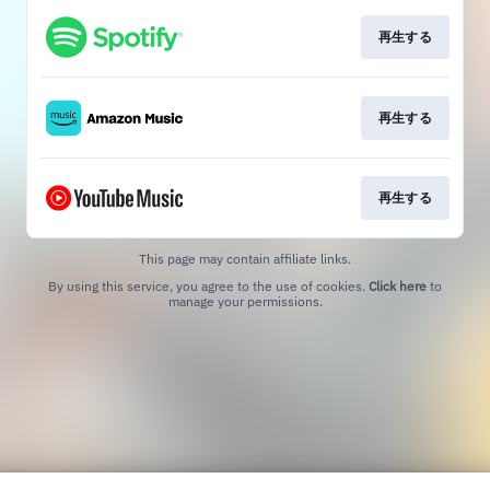
再生する
再生する
再生する
This page may contain affiliate links.
By using this service, you agree to the use of cookies.
Click here
to
manage your permissions.