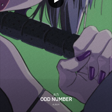
吉乃
ODD NUMBER
ALBUM