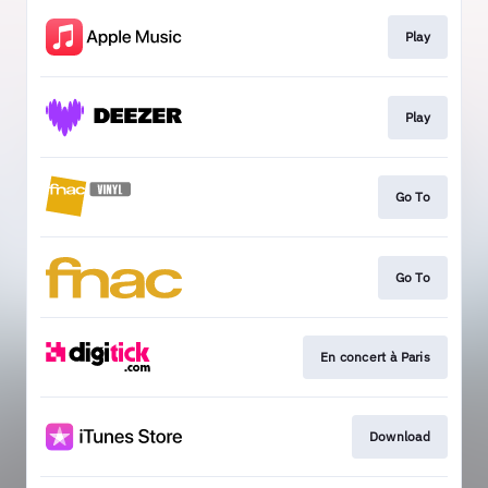
Play
Play
Go To
Go To
En concert à Paris
Download