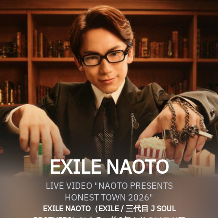
EXILE NAOTO
LIVE VIDEO "NAOTO PRESENTS
HONEST TOWN 2026"
EXILE NAOTO（EXILE / 三代目 J SOUL