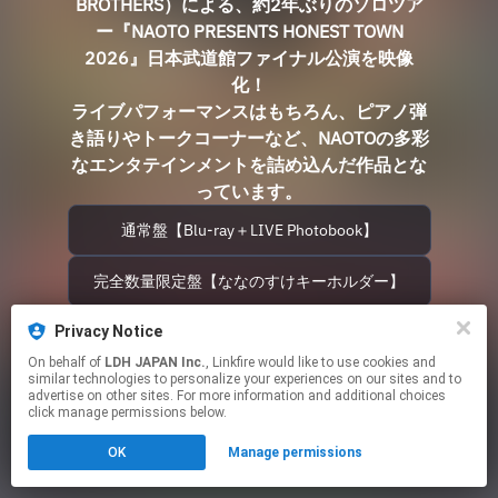
BROTHERS）による、約2年ぶりのソロツア
ー『NAOTO PRESENTS HONEST TOWN
2026』日本武道館ファイナル公演を映像
化！
ライブパフォーマンスはもちろん、ピアノ弾
き語りやトークコーナーなど、NAOTOの多彩
なエンタテインメントを詰め込んだ作品とな
っています。
通常盤【Blu-ray＋LIVE Photobook】
完全数量限定盤【ななのすけキーホルダー】
※現時点では、タワーレコードおよびタワーレコード オンラ
Privacy Notice
インでの販売となります。
On behalf of
LDH JAPAN Inc.
, Linkfire would like to use cookies and
This page may contain affiliate links.
similar technologies to personalize your experiences on our sites and to
advertise on other sites. For more information and additional choices
By using this service, you agree to the use of cookies.
click manage permissions below.
Click here
to manage your permissions.
OK
Manage permissions