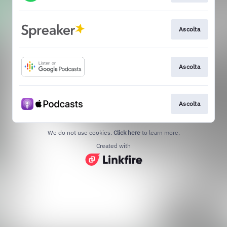
Ascolta
Ascolta
Ascolta
We do not use cookies.
Click here
to learn more.
Created with