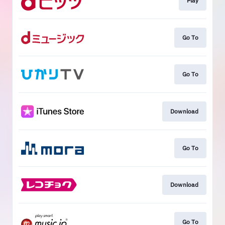
Play
Go To
Go To
Download
Go To
Download
Go To