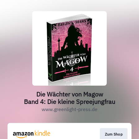
Die Wächter von Magow
Band 4: Die kleine Spreejungfrau
www.greenlight-press.de
Zum Shop