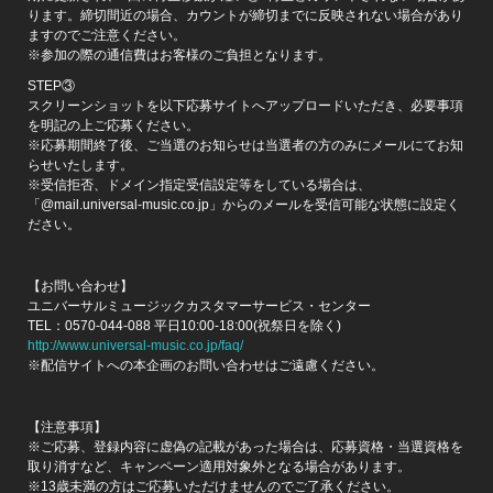
ります。締切間近の場合、カウントが締切までに反映されない場合があり
ますのでご注意ください。
※参加の際の通信費はお客様のご負担となります。
STEP③
スクリーンショットを以下応募サイトへアップロードいただき、必要事項
を明記の上ご応募ください。
※応募期間終了後、ご当選のお知らせは当選者の方のみにメールにてお知
らせいたします。
※受信拒否、ドメイン指定受信設定等をしている場合は、
「@mail.universal-music.co.jp」からのメールを受信可能な状態に設定く
ださい。
【お問い合わせ】
ユニバーサルミュージックカスタマーサービス・センター
TEL：0570-044-088 平日10:00-18:00(祝祭日を除く)
http://www.universal-music.co.jp/faq/
※配信サイトへの本企画のお問い合わせはご遠慮ください。
【注意事項】
※ご応募、登録内容に虚偽の記載があった場合は、応募資格・当選資格を
取り消すなど、キャンペーン適用対象外となる場合があります。
※13歳未満の方はご応募いただけませんのでご了承ください。