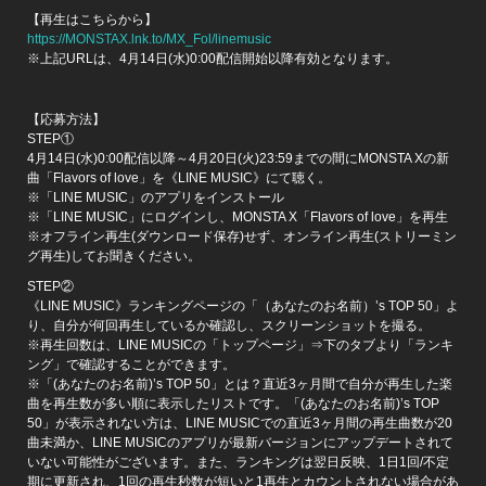
【再生はこちらから】
https://MONSTAX.lnk.to/MX_Fol/linemusic
※上記URLは、4月14日(水)0:00配信開始以降有効となります。
【応募方法】
STEP①
4月14日(水)0:00配信以降～4月20日(火)23:59までの間にMONSTA Xの新
曲「Flavors of love」を《LINE MUSIC》にて聴く。
※「LINE MUSIC」のアプリをインストール
※「LINE MUSIC」にログインし、MONSTA X「Flavors of love」を再生
※オフライン再生(ダウンロード保存)せず、オンライン再生(ストリーミン
グ再生)してお聞きください。
STEP②
《LINE MUSIC》ランキングページの「（あなたのお名前）’s TOP 50」よ
り、自分が何回再生しているか確認し、スクリーンショットを撮る。
※再生回数は、LINE MUSICの「トップページ」⇒下のタブより「ランキ
ング」で確認することができます。
※「(あなたのお名前)’s TOP 50」とは？直近3ヶ月間で自分が再生した楽
曲を再生数が多い順に表示したリストです。「(あなたのお名前)’s TOP
50」が表示されない方は、LINE MUSICでの直近3ヶ月間の再生曲数が20
曲未満か、LINE MUSICのアプリが最新バージョンにアップデートされて
いない可能性がございます。また、ランキングは翌日反映、1日1回/不定
期に更新され、1回の再生秒数が短いと1再生とカウントされない場合があ