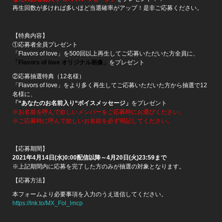
再生回数が多ければ多いほど当選確率がアップ！是非ご応募ください。
【特典内容】
①応募者全員プレゼント
「Flavors of love」を500回以上再生してご応募いただいた方全員に、
「Flavors of love オリジナル画像」
をプレゼント
②応募抽選特典（12名様）
「Flavors of love」をより多く再生してご応募いただいた方から抽選で12
名様に、
「“あなたのお名前入り“ボイスメッセージ」
をプレゼント
※お名前を呼んで欲しいメンバーをご応募時にお選びください。
※ご応募時に呼んで欲しいお名前を必ず明記してください。
【応募期間】
2021年4月14日(水)0:00配信以降～4月20日(火)23:59まで
※上記期間内に応募を完了した方のみが抽選の対象となります。
【応募方法】
本フォームより必要事項を入力のうえ送信してください。
https://lnk.to/MX_Fol_lmcp