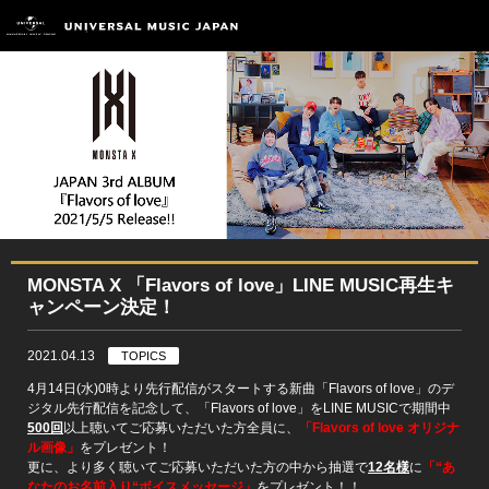
MONSTA X 「Flavors of love」LINE MUSIC再生キ
ャンペーン決定！
2021.04.13
TOPICS
4月14日(水)0時より先行配信がスタートする新曲「Flavors of love」のデ
ジタル先行配信を記念して、「Flavors of love」をLINE MUSICで期間中
500回
以上聴いてご応募いただいた方全員に、
「Flavors of love オリジナ
ル画像」
をプレゼント！
更に、より多く聴いてご応募いただいた方の中から抽選で
12名様
に
「“あ
なたのお名前入り“ボイスメッセージ」
をプレゼント！！