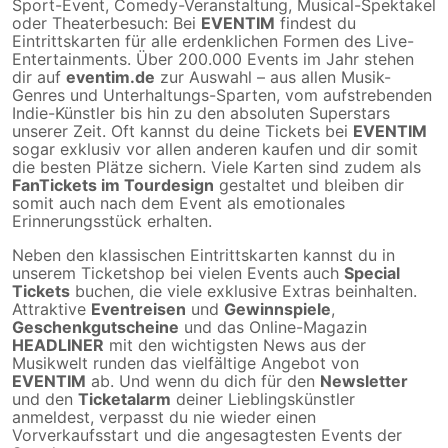
Sport-Event, Comedy-Veranstaltung, Musical-Spektakel
oder Theaterbesuch: Bei
EVENTIM
findest du
Eintrittskarten für alle erdenklichen Formen des Live-
Entertainments. Über 200.000 Events im Jahr stehen
dir auf
eventim.de
zur Auswahl – aus allen Musik-
Genres und Unterhaltungs-Sparten, vom aufstrebenden
Indie-Künstler bis hin zu den absoluten Superstars
unserer Zeit. Oft kannst du deine Tickets bei
EVENTIM
sogar exklusiv vor allen anderen kaufen und dir somit
die besten Plätze sichern. Viele Karten sind zudem als
FanTickets im Tourdesign
gestaltet und bleiben dir
somit auch nach dem Event als emotionales
Erinnerungsstück erhalten.
Neben den klassischen Eintrittskarten kannst du in
unserem Ticketshop bei vielen Events auch
Special
Tickets
buchen, die viele exklusive Extras beinhalten.
Attraktive
Eventreisen
und
Gewinnspiele
,
Geschenkgutscheine
und das Online-Magazin
HEADLINER
mit den wichtigsten News aus der
Musikwelt runden das vielfältige Angebot von
EVENTIM
ab. Und wenn du dich für den
Newsletter
und den
Ticketalarm
deiner Lieblingskünstler
anmeldest, verpasst du nie wieder einen
Vorverkaufsstart und die angesagtesten Events der