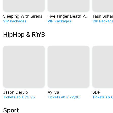
Sleeping With Sirens
Five Finger Death Punch
Tash Sulta
VIP Packages
VIP Packages
VIP Packag
HipHop & R’n‘B
Jason Derulo
Ayliva
SDP
Tickets ab € 72,95
Tickets ab € 72,90
Tickets ab 
Sport