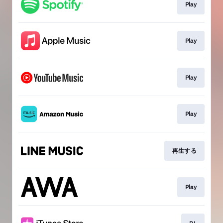
Play
Play
Play
Play
再生する
Play