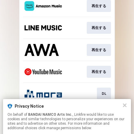
再生する
再生する
再生する
再生する
DL
Privacy Notice
On behalf of
BANDAI NAMCO Arts Inc.
, Linkfire would like to use
DL
cookies and similar technologies to personalize your experiences on our
sites and to advertise on other sites. For more information and
additional choices click manage permissions below.
This page may contain affiliate links.