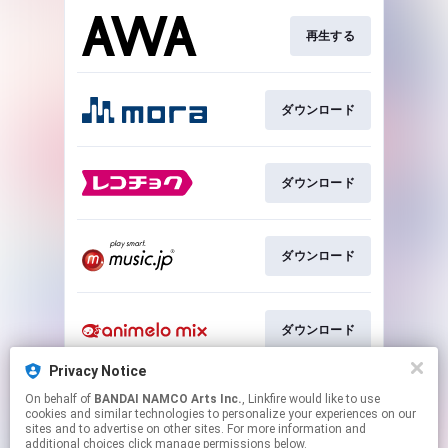
再生する
ダウンロード
ダウンロード
ダウンロード
ダウンロード
Privacy Notice
On behalf of
BANDAI NAMCO Arts Inc.
, Linkfire would like to use
ダウンロード
cookies and similar technologies to personalize your experiences on our
sites and to advertise on other sites. For more information and
additional choices click manage permissions below.