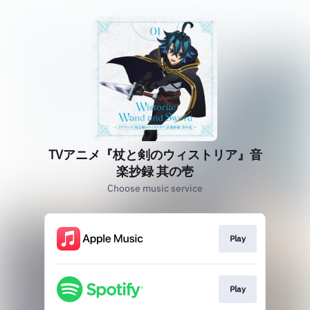
TVアニメ『杖と剣のウィストリア』音
楽抄録 其の壱
Choose music service
Play
Play