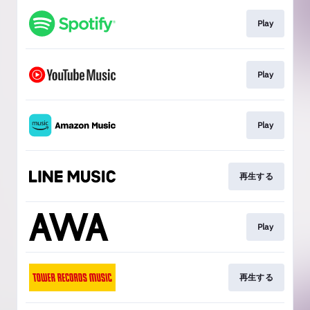
Play
Play
Play
再生する
Play
再生する