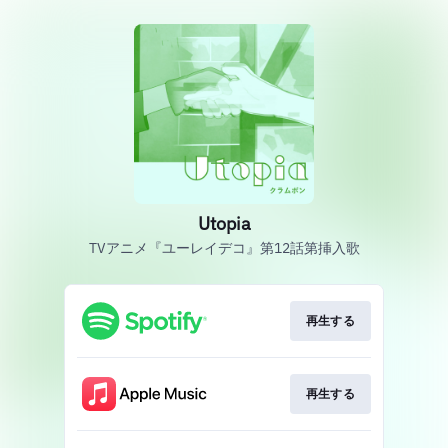
Utopia
TVアニメ『ユーレイデコ』第12話第挿入歌
再生する
再生する