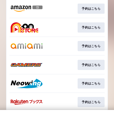
予約はこちら
予約はこちら
予約はこちら
予約はこちら
予約はこちら
予約はこちら