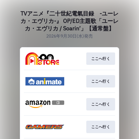
TVアニメ『二十世紀電氣目録 -ユーレ
カ・エヴリカ-』 OP/ED主題歌「ユーレ
カ・エヴリカ / Soarin’」【通常盤】
2026年9月30日(水)発売
ここへ行く
ここへ行く
ここへ行く
ここへ行く