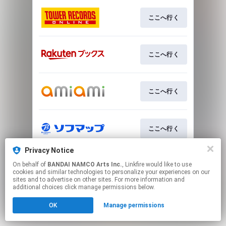
ここへ行く
ここへ行く
ここへ行く
ここへ行く
Privacy Notice
This page may contain affiliate links.
On behalf of
BANDAI NAMCO Arts Inc.
, Linkfire would like to use
By using this service, you agree to the use of cookies.
cookies and similar technologies to personalize your experiences on our
Click here
to manage your permissions.
sites and to advertise on other sites. For more information and
additional choices click manage permissions below.
OK
Manage permissions