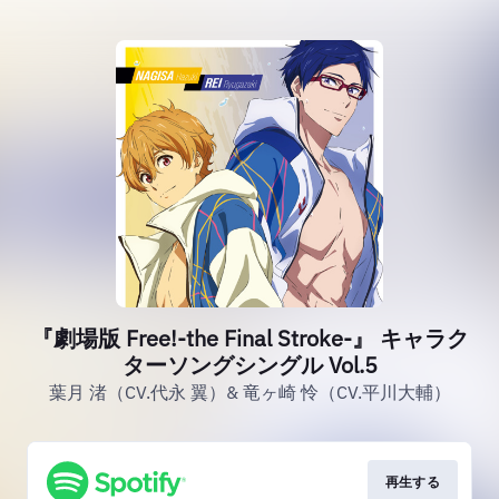
『劇場版 Free!-the Final Stroke-』 キャラク
ターソングシングル Vol.5
葉月 渚（CV.代永 翼）& 竜ヶ崎 怜（CV.平川大輔）
再生する