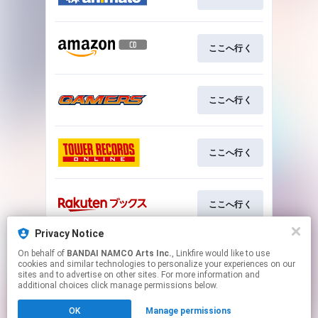
ここへ行く
ここへ行く
ここへ行く
ここへ行く
Privacy Notice
On behalf of
BANDAI NAMCO Arts Inc.
, Linkfire would like to use
ここへ行く
cookies and similar technologies to personalize your experiences on our
sites and to advertise on other sites. For more information and
additional choices click manage permissions below.
This page may contain affiliate links.
OK
Manage permissions
By using this service, you agree to the use of cookies.