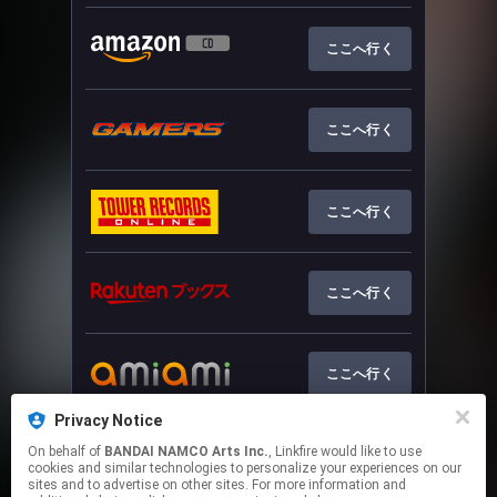
ここへ行く
ここへ行く
ここへ行く
ここへ行く
ここへ行く
Privacy Notice
On behalf of
BANDAI NAMCO Arts Inc.
, Linkfire would like to use
ここへ行く
cookies and similar technologies to personalize your experiences on our
sites and to advertise on other sites. For more information and